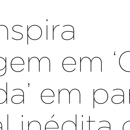
nspira
gem em 
a’ em par
l inédita