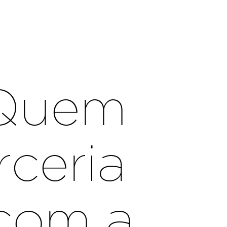
‘Quem
ceria
 com a