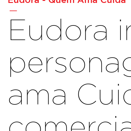
-
Eudora i
persona
ama Cuid
comercia