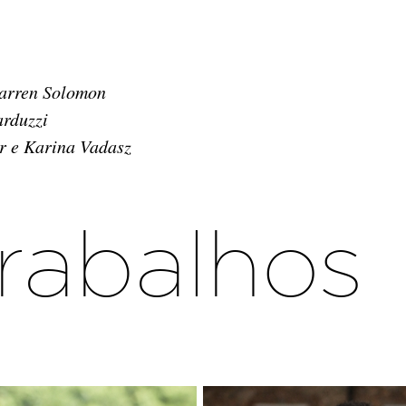
Darren Solomon
arduzzi
r e Karina Vadasz
rabalhos