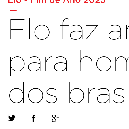
-
Elo faz 
para ho
dos brasi