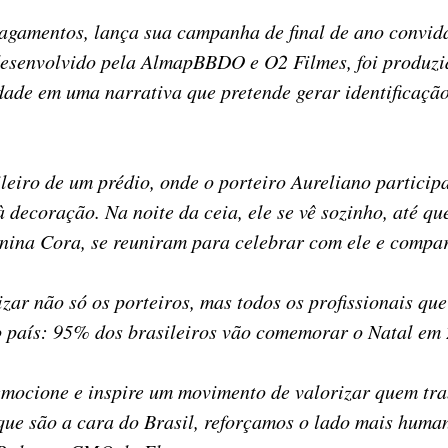
pagamentos, lança sua campanha de final de ano convi
, desenvolvido pela AlmapBBDO e O2 Filmes, foi produz
idade em uma narrativa que pretende gerar identificaçã
leiro de um prédio, onde o porteiro Aureliano partici
 decoração. Na noite da ceia, ele se vê sozinho, até q
nina Cora, se reuniram para celebrar com ele e compart
zar não só os porteiros, mas todos os profissionais qu
o país: 95% dos brasileiros vão comemorar o Natal em 
ione e inspire um movimento de valorizar quem trabal
ue são a cara do Brasil, reforçamos o lado mais human