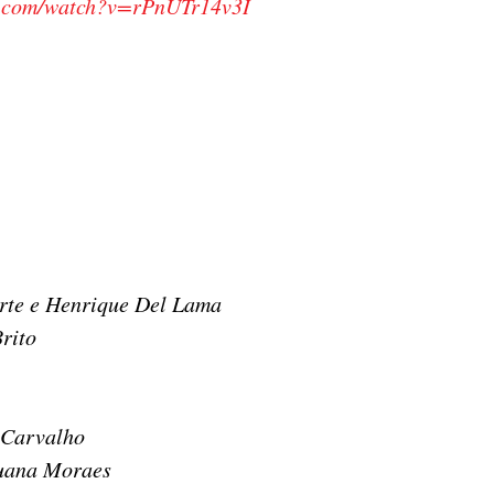
e.com/watch?v=rPnUTr14v3I
e e Henrique Del Lama
rito
Carvalho
uana Moraes