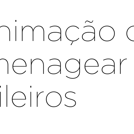
animação
menagear 
leiros