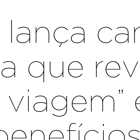
 lança c
a que rev
 viagem” 
benefício