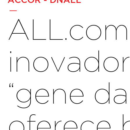
-
ALL.com
inovador
“gene da
oferece 