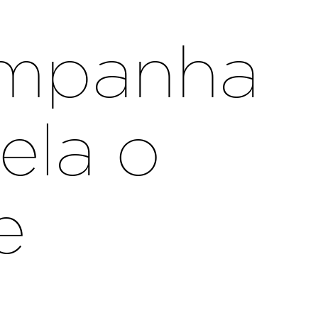
ampanha
ela o
e
s