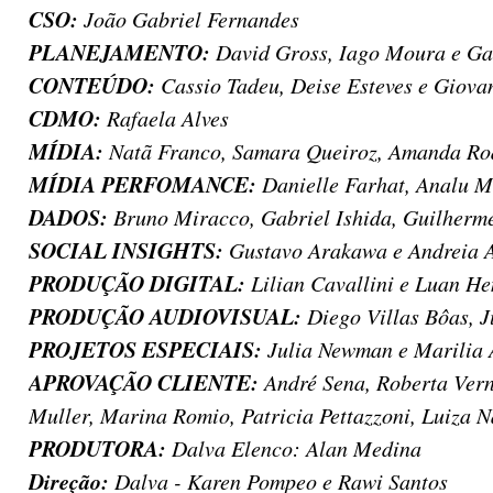
CSO:
João Gabriel Fernandes
PLANEJAMENTO:
David Gross, Iago Moura e Ga
CONTEÚDO:
Cassio Tadeu, Deise Esteves e Giov
CDMO:
Rafaela Alves
MÍDIA:
Natã Franco, Samara Queiroz, Amanda Rod
MÍDIA PERFOMANCE:
Danielle Farhat, Analu M
DADOS:
Bruno Miracco, Gabriel Ishida, Guilherme
SOCIAL INSIGHTS:
Gustavo Arakawa e Andreia A
PRODUÇÃO DIGITAL:
Lilian Cavallini e Luan He
PRODUÇÃO AUDIOVISUAL:
Diego Villas Bôas, J
PROJETOS ESPECIAIS:
Julia Newman e Marilia 
APROVAÇÃO CLIENTE:
André Sena, Roberta Verna
Muller, Marina Romio, Patricia Pettazzoni, Luiza 
PRODUTORA:
Dalva Elenco: Alan Medina
Direção:
Dalva - Karen Pompeo e Rawi Santos